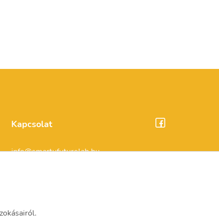
Kapcsolat
info@smartufuturelab.hu
1114 Budapest, Bartók Béla út 15.
zokásairól.