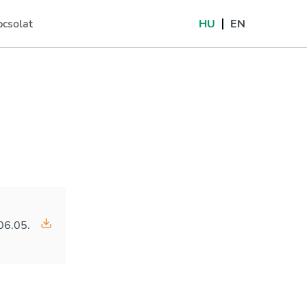
csolat
HU
EN
rrent)
06.05.