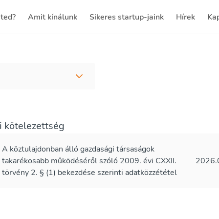
eted?
Amit kínálunk
Sikeres startup-jaink
Hírek
Kap
(current)
(current)
(current)
(cu
i kötelezettség
A köztulajdonban álló gazdasági társaságok
takarékosabb működéséről szóló 2009. évi CXXII.
2026.
törvény 2. § (1) bekezdése szerinti adatközzététel