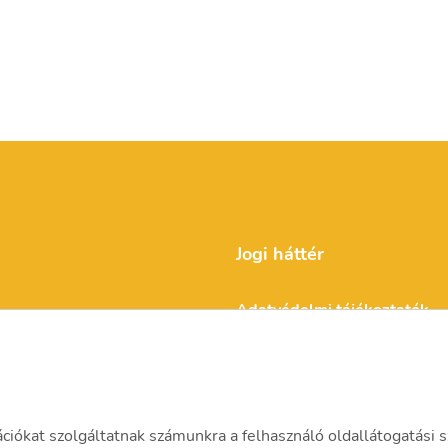
Jogi háttér
Adatvédelmi tájékoztatók
Javadalmazási közzététel
Közzétételi kötelezettség
ációkat szolgáltatnak számunkra a felhasználó oldallátogatási s