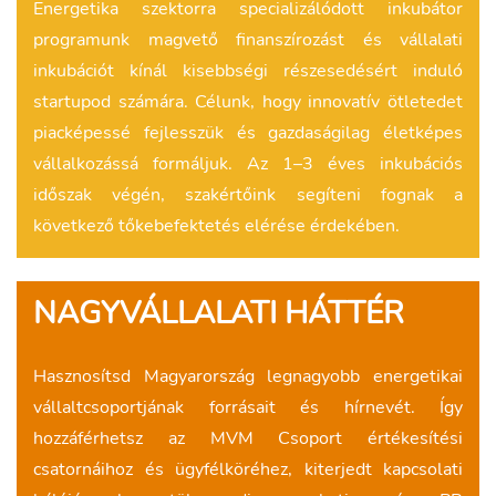
Energetika szektorra specializálódott inkubátor
programunk magvető finanszírozást és vállalati
inkubációt kínál kisebbségi részesedésért induló
startupod számára. Célunk, hogy innovatív ötletedet
piacképessé fejlesszük és gazdaságilag életképes
vállalkozássá formáljuk. Az 1–3 éves inkubációs
időszak végén, szakértőink segíteni fognak a
következő tőkebefektetés elérése érdekében.
NAGYVÁLLALATI HÁTTÉR
Hasznosítsd Magyarország legnagyobb energetikai
vállaltcsoportjának forrásait és hírnevét. Így
hozzáférhetsz az MVM Csoport értékesítési
csatornáihoz és ügyfélköréhez, kiterjedt kapcsolati