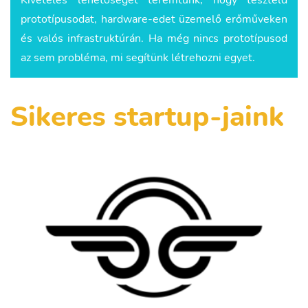
Kivételes lehetőséget teremtünk, hogy teszteld
prototípusodat, hardware-edet üzemelő erőműveken
és valós infrastruktúrán. Ha még nincs prototípusod
az sem probléma, mi segítünk létrehozni egyet.
Sikeres startup-jaink