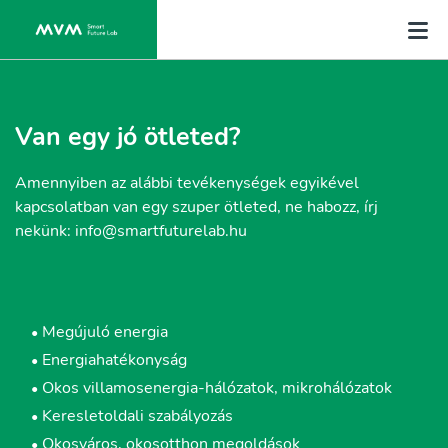
Van egy jó ötleted?
Amennyiben az alábbi tevékenységek egyikével
kapcsolatban van egy szuper ötleted, ne habozz, írj
nekünk: info@smartfuturelab.hu
Megújuló energia
•
Energiahatékonyság
•
Okos villamosenergia-hálózatok, mikrohálózatok
•
Keresletoldali szabályozás
•
Okosváros, okosotthon megoldások
•