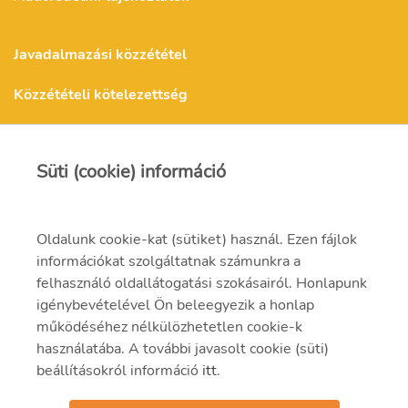
Javadalmazási közzététel
Közzétételi kötelezettség
Kapcsolat
Süti (cookie) információ
Oldalunk cookie-kat (sütiket) használ. Ezen fájlok
info@smartufuturelab.hu
információkat szolgáltatnak számunkra a
1114 Budapest, Bartók Béla út 15.
felhasználó oldallátogatási szokásairól. Honlapunk
igénybevételével Ön beleegyezik a honlap
működéséhez nélkülözhetetlen cookie-k
használatába. A további javasolt cookie (süti)
beállításokról információ
itt
.